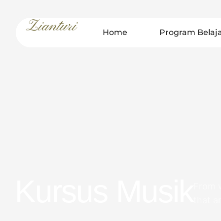
Home
Program Belaj
Kursus Musik
From w
that a