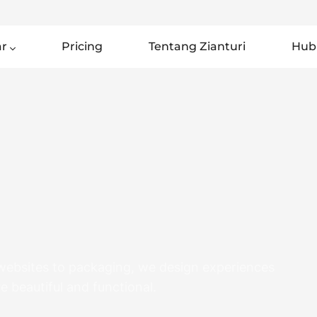
ar
Pricing
Tentang Zianturi
Hub
ebsites to packaging, we design experiences
re beautiful and functional.