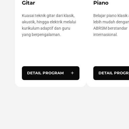
Gitar
Piano
Kuasai teknik gitar dari klasik,
Belajar piano klasik
akustik, hingga elektrik melalui
lebih mudah dengan
kurikulum adaptif dan guru
ABRSM berstandar
yang berpengalaman.
internasional.
+
DETAIL PROGRAM
DETAIL PROG