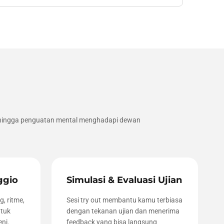
f, hingga penguatan mental menghadapi dewan
ggio
Simulasi & Evaluasi Ujian
g, ritme,
Sesi try out membantu kamu terbiasa
ntuk
dengan tekanan ujian dan menerima
ni.
feedback yang bisa langsung