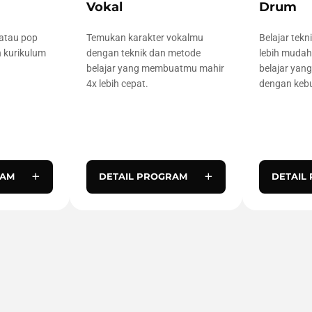
Vokal
Drum
 atau pop
Temukan karakter vokalmu
Belajar tek
 kurikulum
dengan teknik dan metode
lebih mudah
belajar yang membuatmu mahir
belajar yan
4x lebih cepat.
dengan keb
+
+
RAM
DETAIL PROGRAM
DETAIL