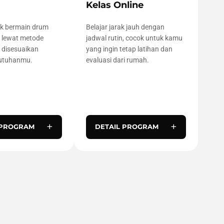
Kelas Online
nik bermain drum
Belajar jarak jauh dengan
 lewat metode
jadwal rutin, cocok untuk kamu
g disesuaikan
yang ingin tetap latihan dan
utuhanmu.
evaluasi dari rumah.
+
+
 PROGRAM
DETAIL PROGRAM