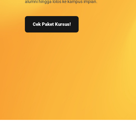
alumni hingga lolos ke kampus impian.
Cek Paket Kursus!
Ilustrasi program persiapan masuk ISI dan UNY di Zian