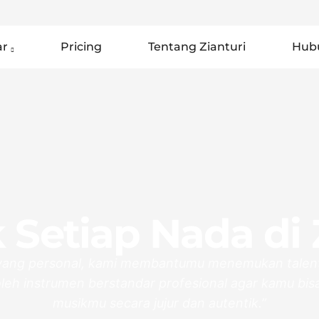
ar
Pricing
Tentang Zianturi
Hub
k Setiap Nada di 
 yang personal, kami membantumu menemukan talent
oleh instrumen berstandar profesional agar kamu bi
musikmu secara jujur dan autentik.”