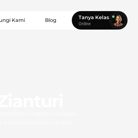
Tanya Kelas
ungi Kami
Blog
Online
Zianturi
a terbaikmu dalam bermusik.
sa mengekspresikan karakter