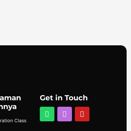
laman
Get in Touch
nnya
ration Class