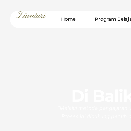
Home
Program Belaj
Di Bali
“Melalui metode pengajaran
Proses ini didukung penuh 