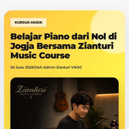
KURSUS MUSIK
Belajar Piano dari Nol di
Jogja Bersama Zianturi
Music Course
20 June 2026
Oleh Admin Zianturi VNDC