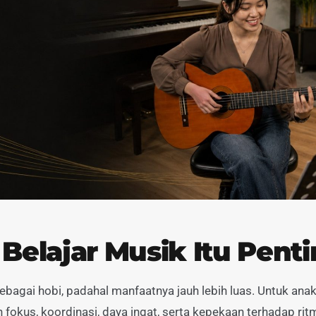
elajar Musik Itu Pent
bagai hobi, padahal manfaatnya jauh lebih luas. Untuk anak
fokus, koordinasi, daya ingat, serta kepekaan terhadap rit