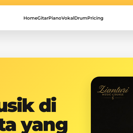
Home
Gitar
Piano
Vokal
Drum
Pricing
sik di
ta yang