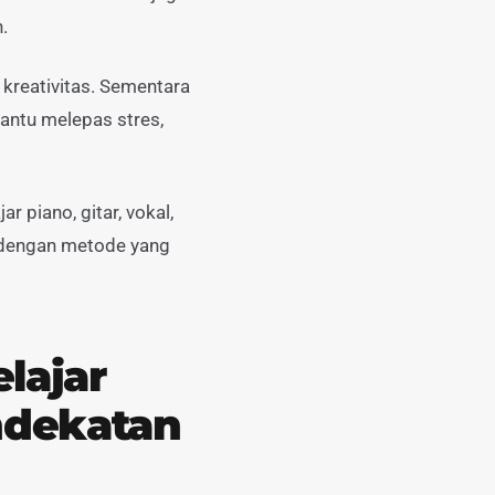
.
 kreativitas. Sementara
antu melepas stres,
r piano, gitar, vokal,
n dengan metode yang
lajar
ndekatan